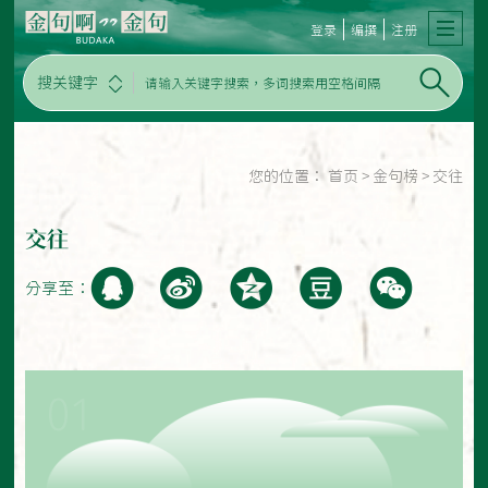
登录
编撰
注册
搜关键字
您的位置：
首页
>
金句榜
>
交往
交往
分享至：
01