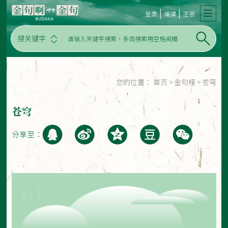
登录
编撰
注册
搜关键字
您的位置：
首页
>
金句榜
>
苍穹
苍穹
分享至：
01