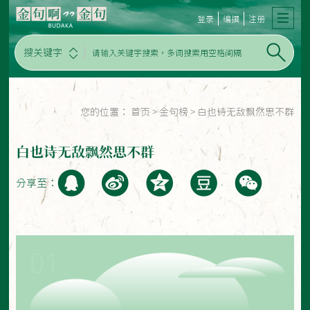
登录
编撰
注册
搜关键字
您的位置：
首页
>
金句榜
>
白也诗无敌飘然思不群
白也诗无敌飘然思不群
分享至：
01