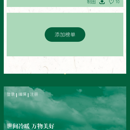
制图
10
添加榜单
登录
编撰
注册
世间冷暖 万物美好