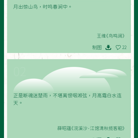
月出惊山鸟，时鸣春涧中。
王维《鸟鸣涧》
制图
22
02
正是断魂迷楚雨，不堪离恨咽湘弦，月高霜白水连
天。
薛昭蕴《浣溪沙·江馆清秋揽客船》