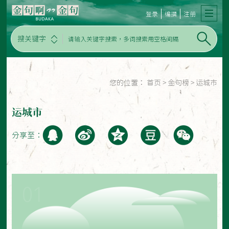
登录
编撰
注册
搜关键字
您的位置：
首页
>
金句榜
>
运城市
运城市
分享至：
01