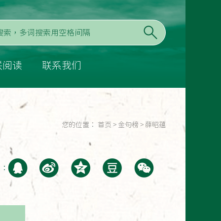
联阅读
联系我们
您的位置：
首页
>
金句榜
>
薛昭蕴
至：