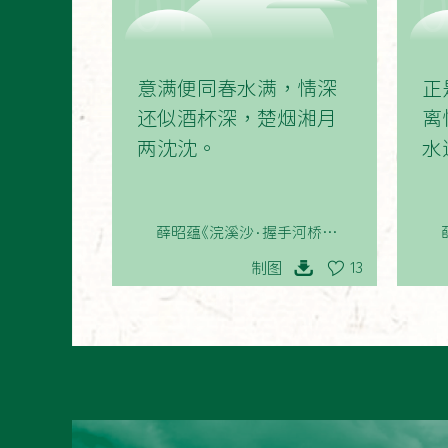
01
意满便同春水满，情深
正
还似酒杯深，楚烟湘月
离
两沈沈。
水
薛昭蕴《浣溪沙·握手河桥柳似
金》
制图
13