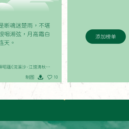
02
是断魂迷楚雨，不堪
恨咽湘弦，月高霜白
添加榜单
连天。
薛昭蕴《浣溪沙·江馆清秋揽客
船》
制图
10