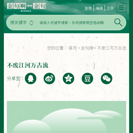
登录
编撰
注册
搜关键字
您的位置：
首页
>
金句榜
>
不废江河万古流
不废江河万古流
分享至：
01