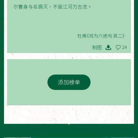
尔曹身与名俱灭，不废江河万古流。
杜甫《戏为六绝句 其二》
制图
24
添加榜单