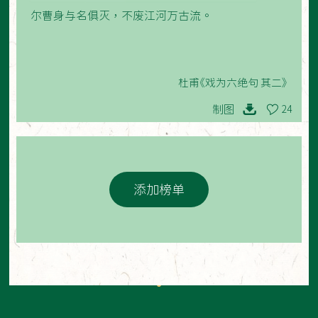
尔曹身与名俱灭，不废江河万古流。
杜甫《戏为六绝句 其二》
制图
24
添加榜单