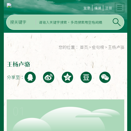
登录
编撰
注册
搜关键字
您的位置：
首页
>
金句榜
>
王杨卢骆
王杨卢骆
分享至：
01