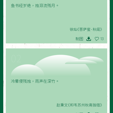
鱼书经岁绝，烛泪流残月。
徐灿《菩萨蛮·秋闺》
制图
13
02
冷晕侵残烛，雨声在深竹。
赵秉文《和韦苏州秋斋独宿》