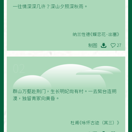
一往情深深几许？深山夕照深秋雨。
纳兰性德《蝶恋花·出塞》
制图
27
02
群山万壑赴荆门，生长明妃尚有村。一去紫台连朔
漠，独留青冢向黄昏。
杜甫《咏怀古迹（其三）》