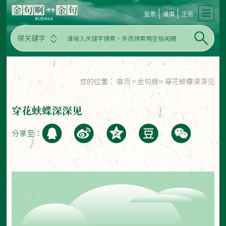
登录
编撰
注册
搜关键字
您的位置：
首页
>
金句榜
>
穿花蛱蝶深深见
穿花蛱蝶深深见
分享至：
01