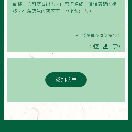
阁楼上的斜窗看出去，山峦连绵成一道道清楚的棱
线，在深蓝色的穹苍下，也悄然睡去。
三毛《梦里花落知多少》
制图
0
添加榜单