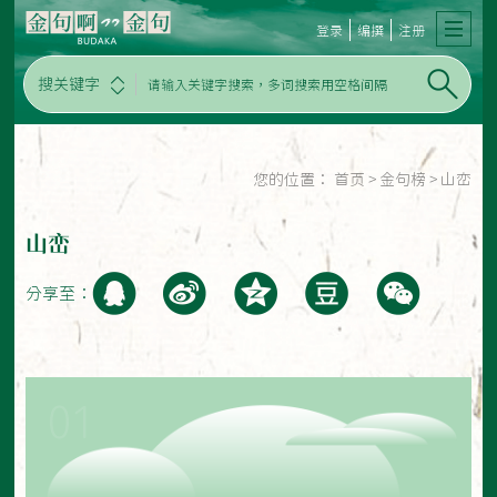
登录
编撰
注册
搜关键字
您的位置：
首页
>
金句榜
>
山峦
山峦
分享至：
01