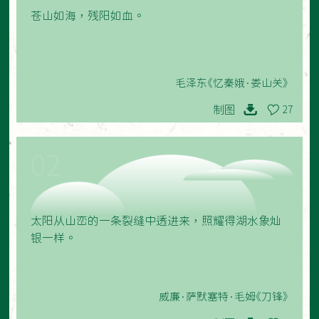
苍山如海，残阳如血。
毛泽东《忆秦娥·娄山关》
制图
27
02
太阳从山峦的一条裂缝中透进来，照耀得湖水象灿
银一样。
威廉·萨默塞特·毛姆《刀锋》