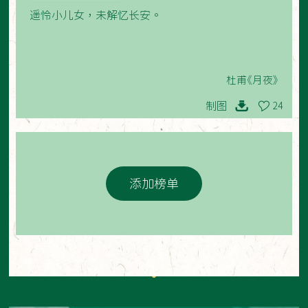
遥怜小儿女，未解忆长安。
杜甫《月夜》
制图
24
添加榜单