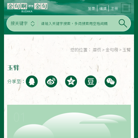
登录
编撰
注册
搜关键字
您的位置：
首页
>
金句榜
>
玉臂
玉臂
分享至：
01