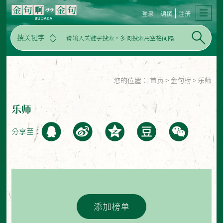
登录
编撰
注册
搜关键字
您的位置：
首页
>
金句榜
>
乐师
乐师
分享至：
添加榜单