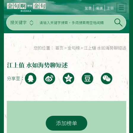
登录
编撰
注册
搜关键字
您的位置：
首页
>
金句榜
>
江上值 水如海势聊短述
江上值 水如海势聊短述
分享至：
添加榜单