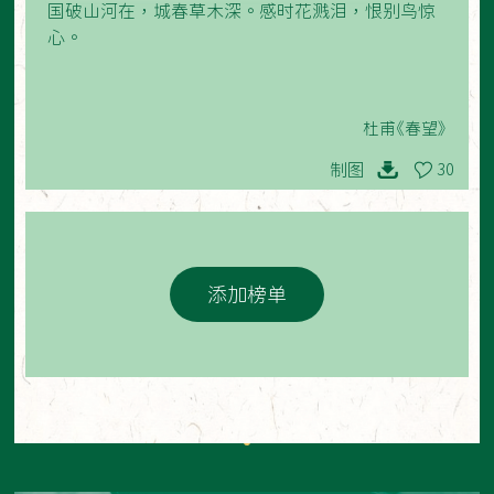
国破山河在，城春草木深。感时花溅泪，恨别鸟惊
心。
杜甫《春望》
制图
30
添加榜单