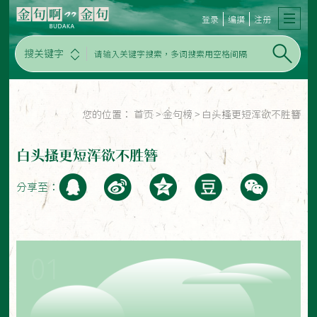
登录
编撰
注册
搜关键字
您的位置：
首页
>
金句榜
>
白头搔更短浑欲不胜簪
白头搔更短浑欲不胜簪
分享至：
01