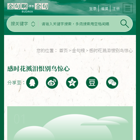
登录
编撰
注册
搜关键字
您的位置：
首页
>
金句榜
>
感时花溅泪恨别鸟惊心
感时花溅泪恨别鸟惊心
分享至：
01