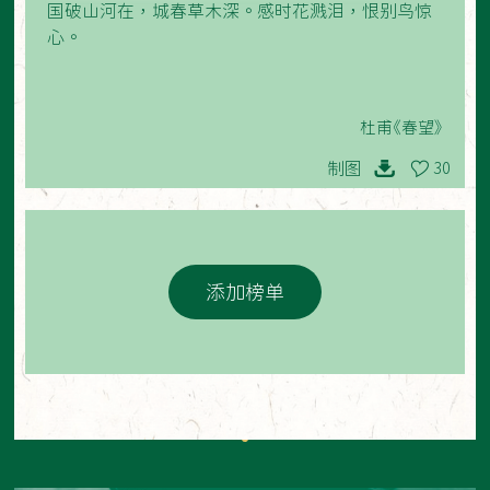
国破山河在，城春草木深。感时花溅泪，恨别鸟惊
心。
杜甫《春望》
制图
30
添加榜单