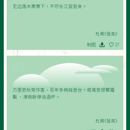
无边落木萧萧下，不尽长江衮衮来。
杜甫《登高》
制图
27
02
万里悲秋常作客，百年多病独登台。艰难苦恨繁霜
鬓 ，潦倒新停浊酒杯。
杜甫《登高》