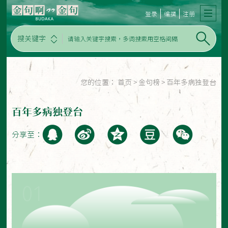
登录
编撰
注册
搜关键字
您的位置：
首页
>
金句榜
>
百年多病独登台
百年多病独登台
分享至：
01