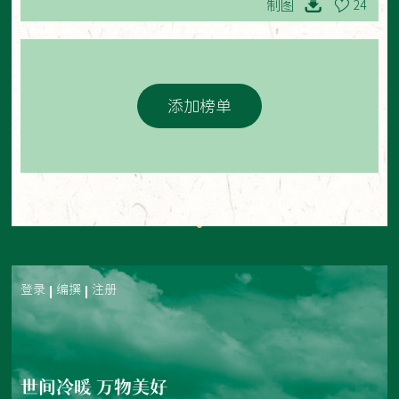
制图
24
添加榜单
登录
编撰
注册
世间冷暖 万物美好