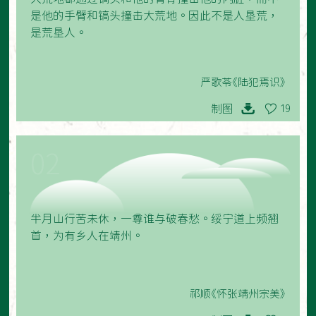
是他的手臂和镐头撞击大荒地。因此不是人垦荒，
是荒垦人。
严歌苓《陆犯焉识》
制图
19
02
半月山行苦未休，一尊谁与破春愁。绥宁道上频翘
首，为有乡人在靖州。
祁顺《怀张靖州宗美》