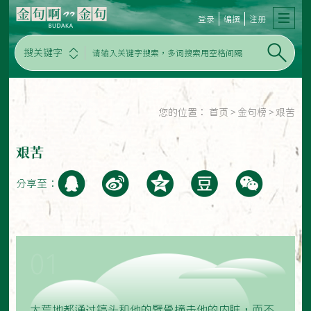
登录
编撰
注册
搜关键字
您的位置：
首页
>
金句榜
>
艰苦
艰苦
分享至：
01
大荒地都通过镐头和他的臂骨撞击他的内脏，而不