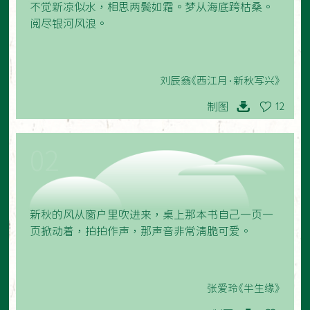
不觉新凉似水，相思两鬓如霜。梦从海底跨枯桑。
阅尽银河风浪。
刘辰翁《西江月·新秋写兴》
制图
12
02
新秋的风从窗户里吹进来，桌上那本书自己一页一
页掀动着，拍拍作声，那声音非常清脆可爱。
张爱玲《半生缘》