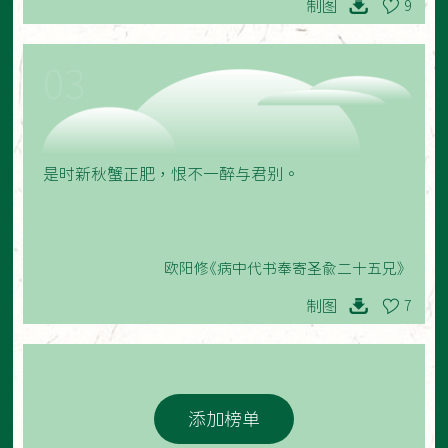
制图
9
03
是时新秋蟹正肥，恨不一醉与君别。
欧阳修《病中代书奉寄圣俞二十五兄》
制图
7
添加榜单