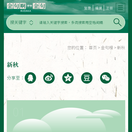
登录
编撰
注册
搜关键字
您的位置：
首页
>
金句榜
>
新秋
新秋
分享至：
01