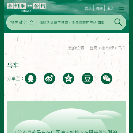
登录
编撰
注册
搜关键字
您的位置：
首页
>
金句榜
>
马车
马车
分享至：
01
川流不息的马车在厂区进出如梭。在码头外浩渺的