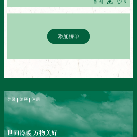
制图
6
添加榜单
登录
编撰
注册
世间冷暖 万物美好