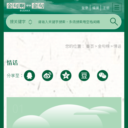
登录
编撰
注册
搜关键字
您的位置：
首页
>
金句榜
>
情话
情话
分享至：
01