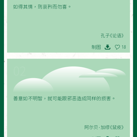
如得其情，则哀矜而勿喜。
孔子《论语》
制图
18
02
善意如不明智，就可能跟邪恶造成同样的损害。
阿尔贝·加缪《鼠疫》