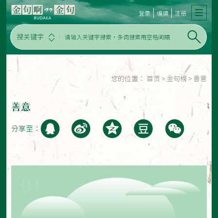
登录
编撰
注册
搜关键字
您的位置：
首页
>
金句榜
>
善意
善意
分享至：
01