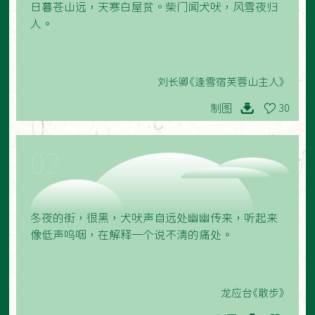
日暮苍山远，天寒白屋贫。柴门闻犬吠，风雪夜归
人。
刘长卿《逢雪宿芙蓉山主人》
制图
30
02
冬夜的街，很黑，犬吠声自远处幽幽传来，听起来
像低声呜咽，在解释一个说不清的痛处。
龙应台《散步》