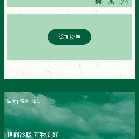
制图
6
添加榜单
登录
编撰
注册
世间冷暖 万物美好