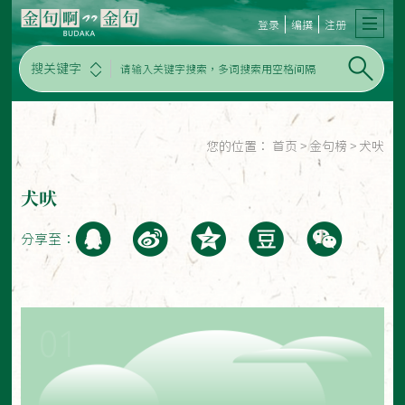
登录
编撰
注册
搜关键字
您的位置：
首页
>
金句榜
>
犬吠
犬吠
分享至：
01