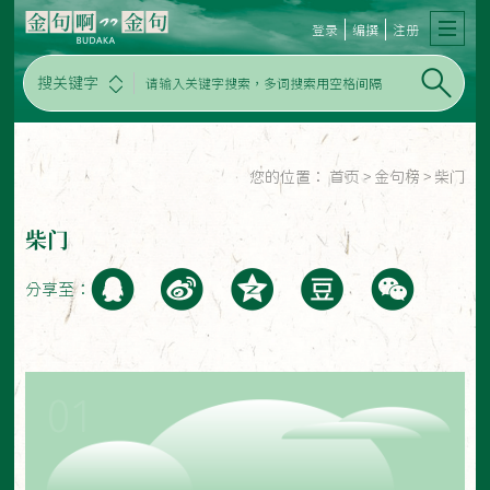
登录
编撰
注册
搜关键字
您的位置：
首页
>
金句榜
>
柴门
柴门
分享至：
01