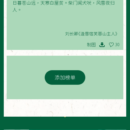
日暮苍山远，天寒白屋贫。柴门闻犬吠，风雪夜归
人。
刘长卿《逢雪宿芙蓉山主人》
制图
30
添加榜单