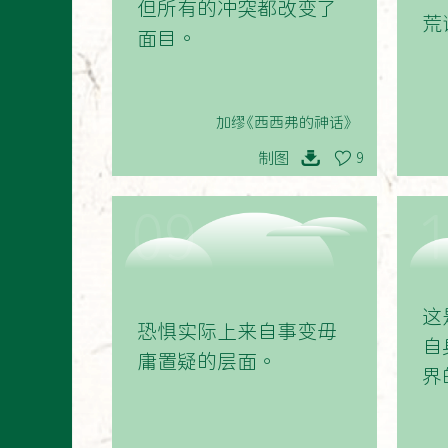
但所有的冲突都改变了
荒
面目。
加缪《西西弗的神话》
制图
9
09
这
恐惧实际上来自事变毋
自
庸置疑的层面。
界