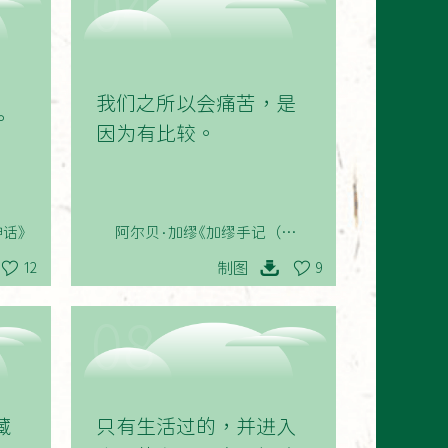
04
我们之所以会痛苦，是
。
因为有比较。
话》
阿尔贝·加缪《加缪手记（第一
卷）》
制图
12
9
08
藏
只有生活过的，并进入