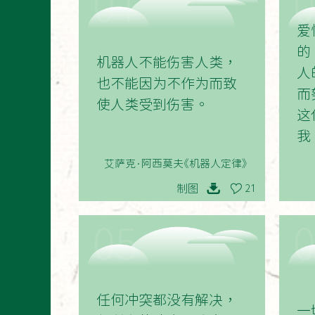
01
爱
的
机器人不能伤害人类，
人
也不能因为不作为而致
而
使人类受到伤害。
这
我
艾萨克·阿西莫夫《机器人定律》
制图
21
05
任何冲突都没有解决，
一