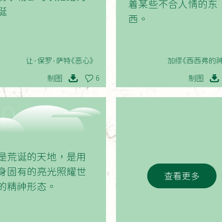
着某些不合人情的东
诞
西。
让·保罗·萨特《恶心》
加缪《西西弗的神
制图
制图
6
10
是荒诞的天地，是用
身固有的亮光照耀世
查看更多
的精神形态。