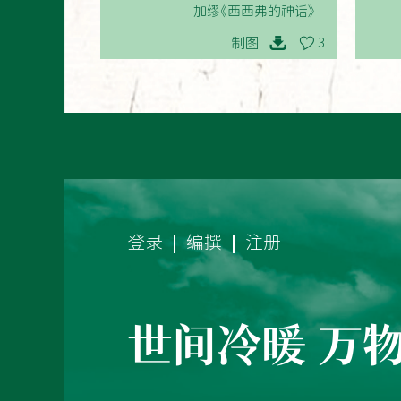
加缪《西西弗的神话》
制图
3
登录
编撰
注册
世间冷暖 万