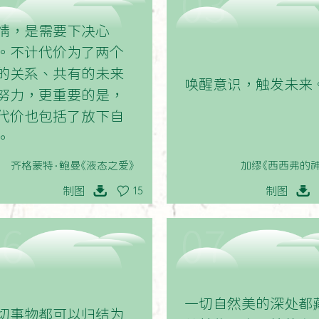
02
03
情，是需要下决心
。不计代价为了两个
的关系、共有的未来
唤醒意识，触发未来
努力，更重要的是，
代价也包括了放下自
。
齐格蒙特·鲍曼《液态之爱》
加缪《西西弗的神
制图
制图
15
06
07
一切自然美的深处都
切事物都可以归结为