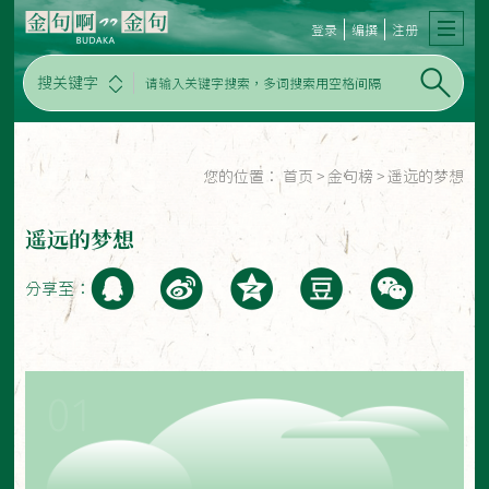
登录
编撰
注册
搜关键字
您的位置：
首页
>
金句榜
>
遥远的梦想
遥远的梦想
分享至：
01