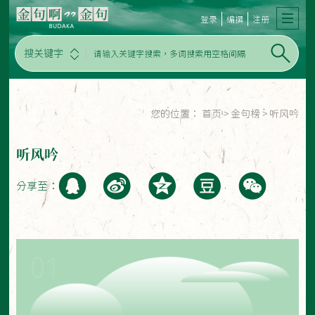
登录
编撰
注册
搜关键字
您的位置：
首页
>
金句榜
>
听风吟
听风吟
分享至：
01