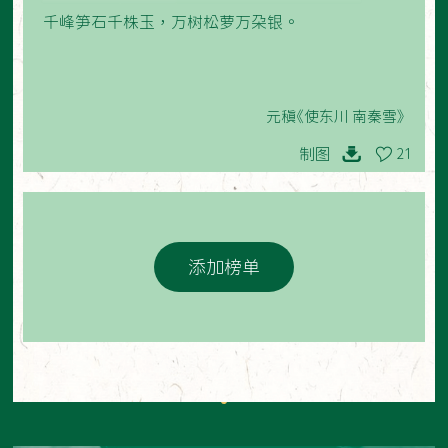
千峰笋石千株玉，万树松萝万朵银。
元稹《使东川 南秦雪》
制图
21
添加榜单