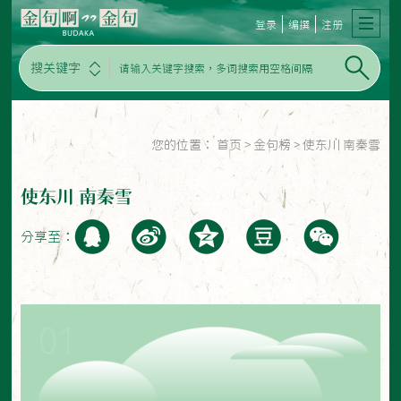
登录
编撰
注册
搜关键字
您的位置：
首页
>
金句榜
>
使东川 南秦雪
使东川 南秦雪
分享至：
01