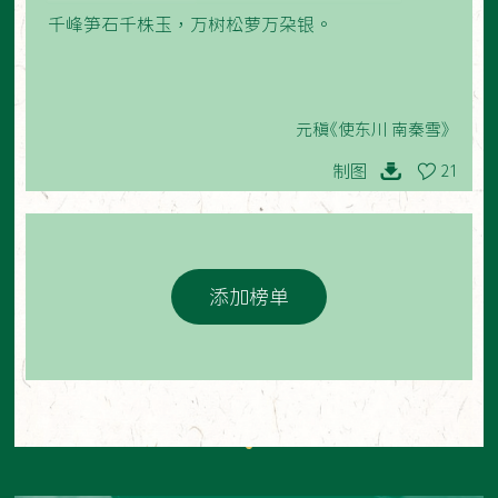
千峰笋石千株玉，万树松萝万朵银。
元稹《使东川 南秦雪》
制图
21
添加榜单