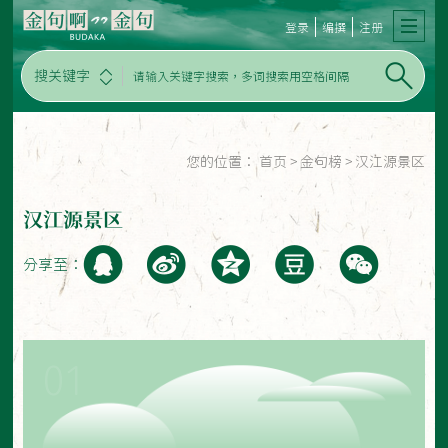
登录
编撰
注册
搜关键字
您的位置：
首页
>
金句榜
>
汉江源景区
汉江源景区
分享至：
01