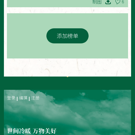
制图
6
添加榜单
登录
编撰
注册
世间冷暖 万物美好