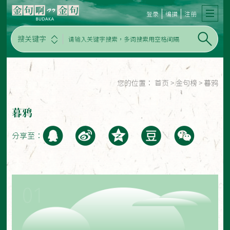
登录
编撰
注册
搜关键字
您的位置：
首页
>
金句榜
>
暮鸦
暮鸦
分享至：
01