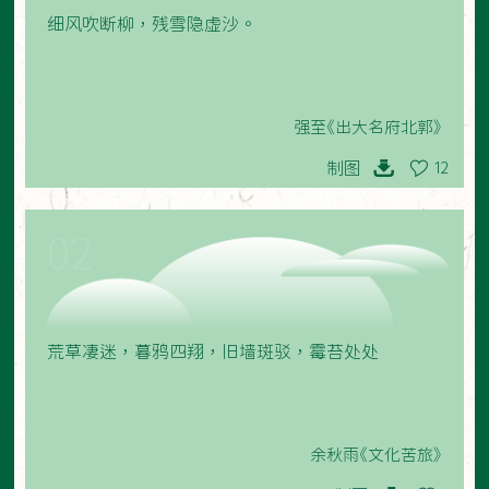
细风吹断柳，残雪隐虚沙。
强至《出大名府北郭》
制图
12
02
荒草凄迷，暮鸦四翔，旧墙斑驳，霉苔处处
余秋雨《文化苦旅》