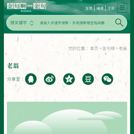
登录
编撰
注册
搜关键字
您的位置：
首页
>
金句榜
>
老翁
老翁
分享至：
01