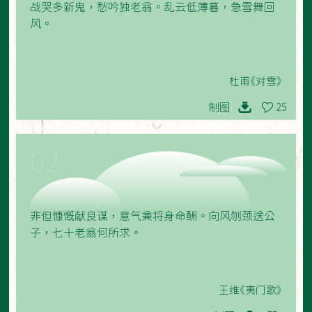
战哭多新鬼，愁吟独老翁。乱云低薄暮，急雪舞回
风。
杜甫《对雪》
制图
25
02
非但慷慨献良谋，意气兼将身命酬。向风刎颈送公
子，七十老翁何所求。
王维《夷门歌》