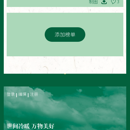
制图
3
添加榜单
登录
编撰
注册
世间冷暖 万物美好