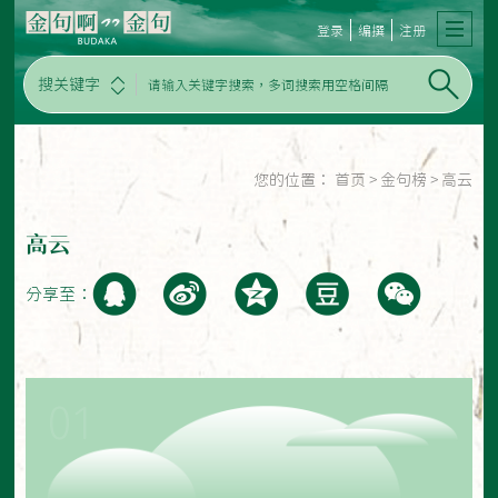
登录
编撰
注册
搜关键字
您的位置：
首页
>
金句榜
>
高云
高云
分享至：
01