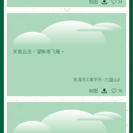
制图
24
03
天高云淡，望断南飞雁。
毛泽东《清平乐·六盘山》
制图
16
04