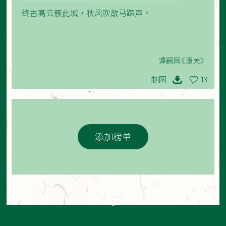
终古高云簇此城，秋风吹散马蹄声。
谭嗣同《潼关》
制图
13
添加榜单