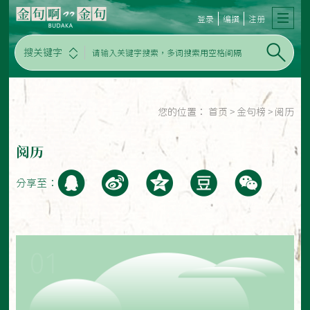
登录
编撰
注册
搜关键字
您的位置：
首页
>
金句榜
>
阅历
阅历
分享至：
01