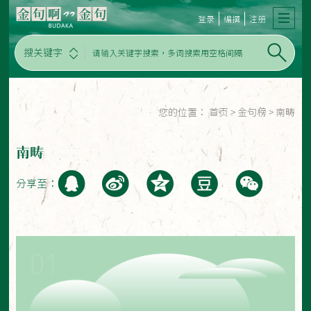
登录
编撰
注册
搜关键字
您的位置：
首页
>
金句榜
>
南畴
南畴
分享至：
01