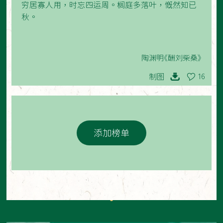
穷居寡人用，时忘四运周。榈庭多落叶，慨然知已
秋。
陶渊明《酬刘柴桑》
制图
16
添加榜单