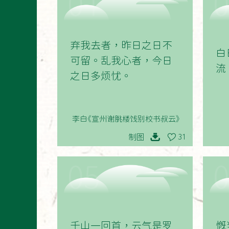
01
弃我去者，昨日之日不
白
可留。乱我心者，今日
流
之日多烦忧。
李白《宣州谢朓楼饯别校书叔云》
制图
31
05
千山一回首，云气是罗
慨