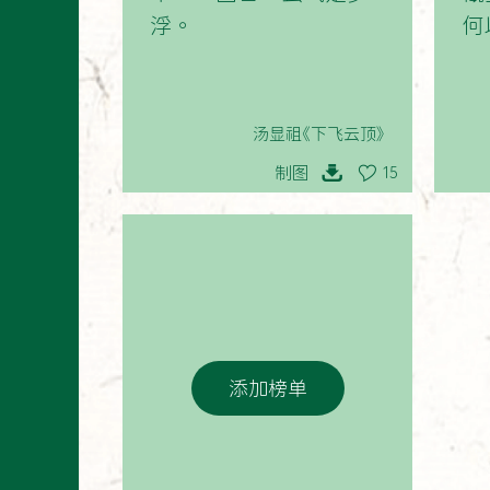
浮。
何
汤显祖《下飞云顶》
制图
15
添加榜单