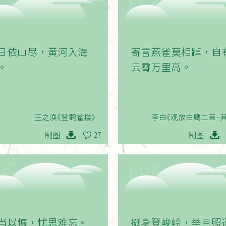
02
03
日依山尽，黄河入海
寄言燕雀莫相踔，自
。
云霄万里高。
王之涣《登鹳雀楼》
李白《观放白鹰二首·其
制图
制图
27
06
07
当以慷，忧思难忘。
挺身登峻岭，举目照