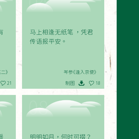
04
有
马上相逢无纸笔 ，凭君
传语报平安。
二》
岑参《逢入京使》
制图
21
18
08
遥
明明如月，何时可掇？