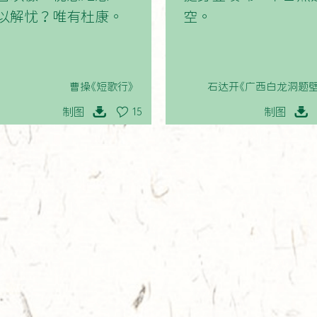
以解忧？唯有杜康。
空。
曹操《短歌行》
石达开《广西白龙洞题壁
制图
制图
15