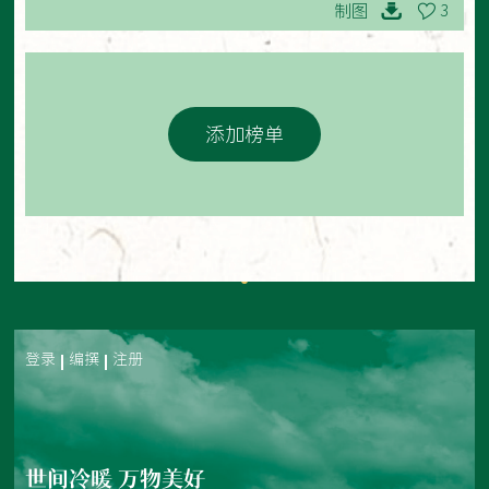
制图
3
添加榜单
登录
编撰
注册
世间冷暖 万物美好