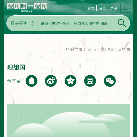
登录
编撰
注册
搜关键字
您的位置：
首页
>
金句榜
>
理想国
理想国
分享至：
01