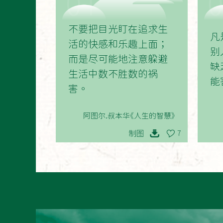
01
不要把目光盯在追求生
凡
活的快感和乐趣上面；
别
而是尽可能地注意躲避
缺
生活中数不胜数的祸
能
害。
阿图尔.叔本华《人生的智慧》
制图
7