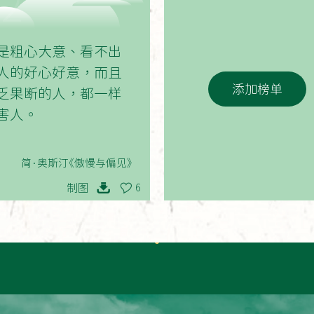
02
是粗心大意、看不出
人的好心好意，而且
添加榜单
乏果断的人，都一样
害人。
简·奥斯汀《傲慢与偏见》
制图
6