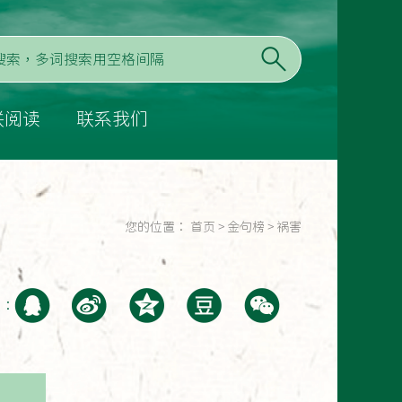
联阅读
联系我们
您的位置：
首页
>
金句榜
>
祸害
至：