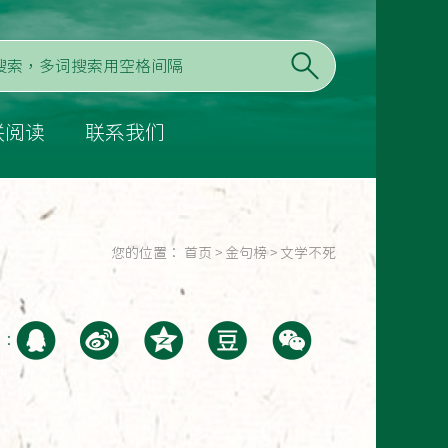
联阅读
联系我们
您的位置：
首页
>
金句榜
>
文学不死
至：