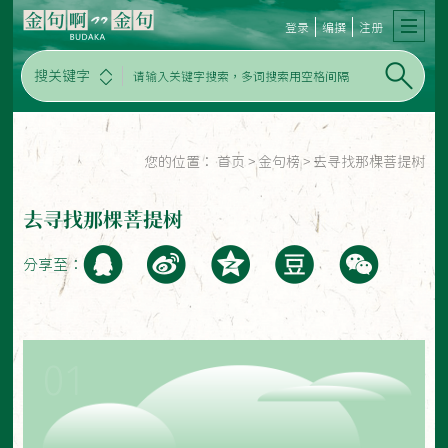
登录
编撰
注册
搜关键字
您的位置：
首页
>
金句榜
>
去寻找那棵菩提树
去寻找那棵菩提树
分享至：
01