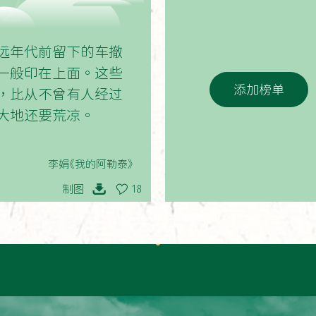
02
远年代前留下的车撤
一般印在上面。这些
添加榜单
，比从不曾有人经过
大地还要荒凉。
李娟《我的阿勒泰》
制图
18