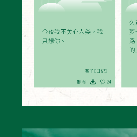
01
久
今夜我不关心人类，我
梦
只想你。
路
的
海子《日记》
制图
24