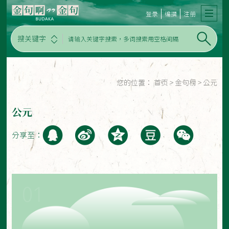
登录
编撰
注册
搜关键字
您的位置：
首页
>
金句榜
>
公元
公元
分享至：
01