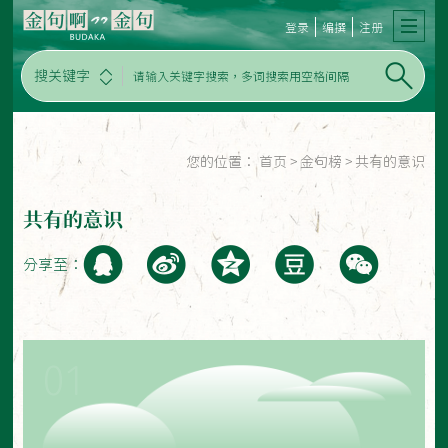
登录
编撰
注册
搜关键字
您的位置：
首页
>
金句榜
>
共有的意识
共有的意识
分享至：
01