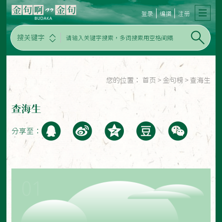
登录
编撰
注册
搜关键字
您的位置：
首页
>
金句榜
>
查海生
查海生
分享至：
01