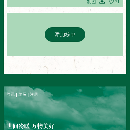
制图
21
添加榜单
登录
编撰
注册
世间冷暖 万物美好