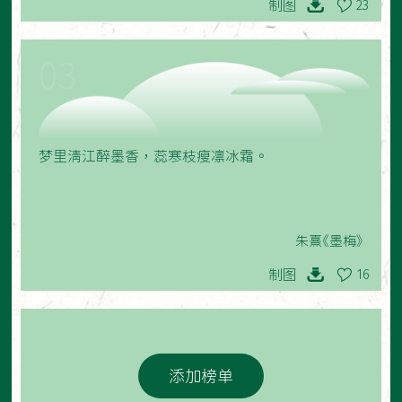
制图
23
03
梦里清江醉墨香，蕊寒枝瘦凛冰霜。
朱熹《墨梅》
制图
16
添加榜单