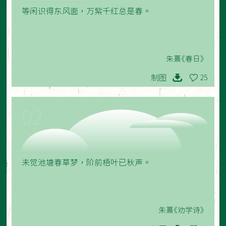
等闲识得东风面，万紫千红总是春。
朱熹《春日》
制图
25
02
未觉池塘春草梦，阶前梧叶已秋声。
朱熹《劝学诗》