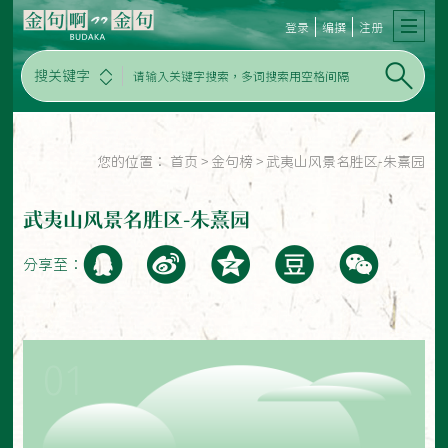
登录
编撰
注册
搜关键字
您的位置：
首页
>
金句榜
>
武夷山风景名胜区-朱熹园
武夷山风景名胜区-朱熹园
分享至：
01