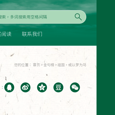
联阅读
联系我们
您的位置：
首页
>
金句榜
>
祖国，或以梦为马
至：