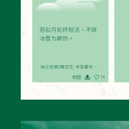
01
若似月轮终皎洁，不辞
冰雪为卿热。
纳兰性德《蝶恋花·辛苦最怜天上
月》
制图
14