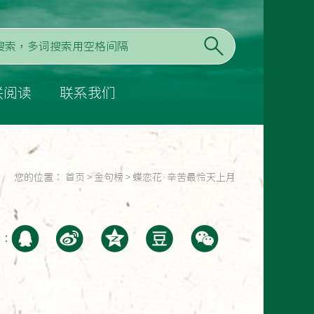
联阅读
联系我们
您的位置：
首页
>
金句榜
>
蝶恋花·辛苦最怜天上月
至：