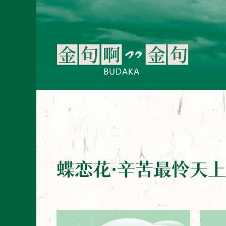
蝶恋花·辛苦最怜天