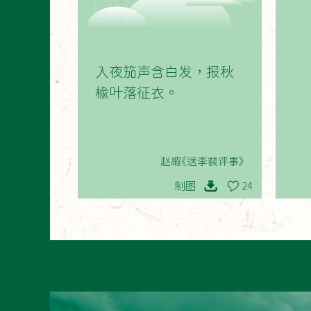
01
入夜笳声含白发，报秋
榆叶落征衣。
赵嘏《送李裴评事》
制图
24