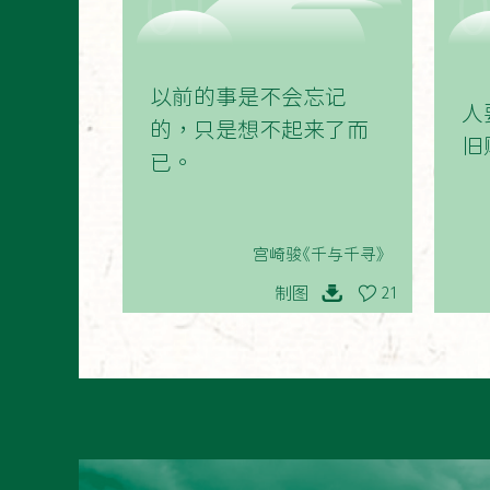
01
以前的事是不会忘记
人
的，只是想不起来了而
旧
已。
宫崎骏《千与千寻》
制图
21