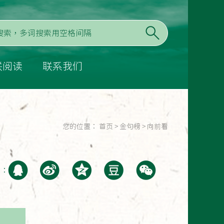
联阅读
联系我们
您的位置：
首页
>
金句榜
>
向前看
至：