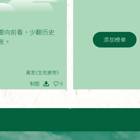
02
要向前看，少翻历史
添加榜单
账。
莫言《生死疲劳》
制图
6