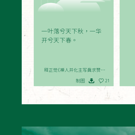
01
一叶落兮天下秋，一华
开兮天下春。
释正觉《禅人并化主写真求赞 其
二百八十一》
制图
21