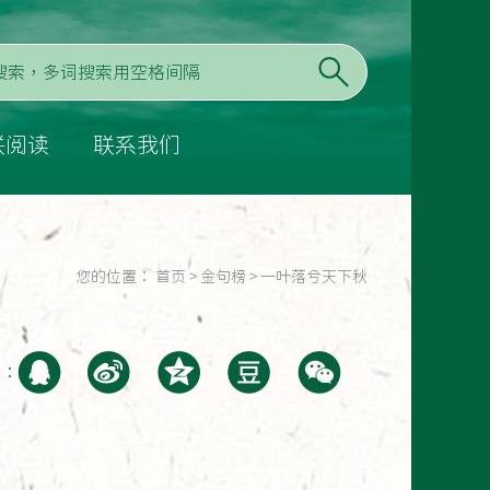
联阅读
联系我们
您的位置：
首页
>
金句榜
>
一叶落兮天下秋
至：