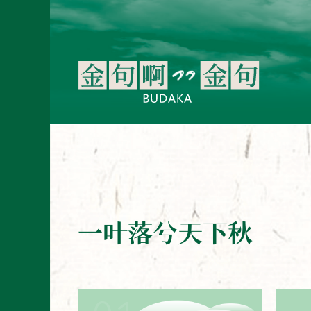
一叶落兮天下秋