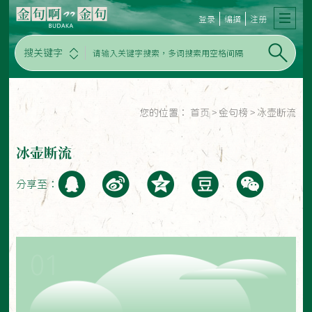
登录
编撰
注册
搜关键字
您的位置：
首页
>
金句榜
>
冰壶断流
冰壶断流
分享至：
01