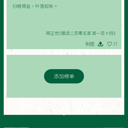
归根得旨，叶落知秋。
释正觉《偈颂二百零五首 其一百十四》
制图
21
添加榜单